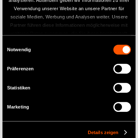
analysieren. Außerdem geben wir Informationen zu Ihrer
Verwendung unserer Website an unsere Partner für
soziale Medien, Werbung und Analysen weiter. Unsere
Partner führen diese Informationen möglicherweise mit
weiteren Daten zusammen, die Sie ihnen bereitgestellt
haben oder die sie im Rahmen Ihrer Nutzung der Dienste
Einwilligungsauswahl
Notwendig
gesammelt haben.
Präferenzen
Statistiken
Marketing
Details zeigen