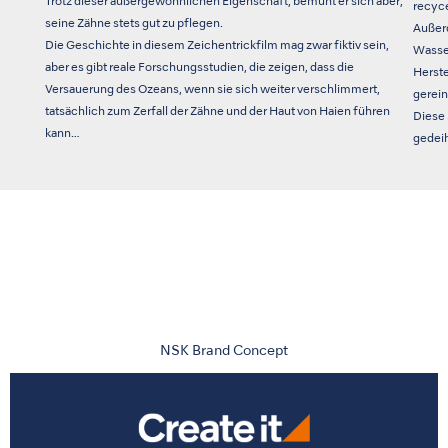
Trotz dieser außergewöhnlichen Eigenschaft, bemüht er sich aber,
recyce
seine Zähne stets gut zu pflegen.
Außer
Die Geschichte in diesem Zeichentrickfilm mag zwar fiktiv sein,
Wasser
aber es gibt reale Forschungsstudien, die zeigen, dass die
Herst
Versauerung des Ozeans, wenn sie sich weiter verschlimmert,
gerein
tatsächlich zum Zerfall der Zähne und der Haut von Haien führen
Diese 
kann…
gedeih
NSK Brand Concept