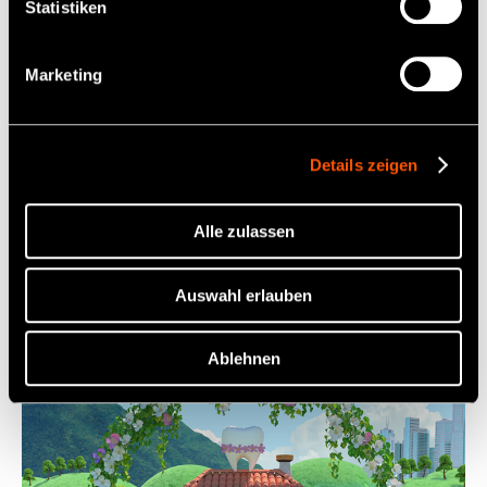
Statistiken
Das ist Zou-kun, ein Elefant, der auf der Insel lebt.
Auf dieser Insel gibt es keine Zirkusse, aber Zou-
Marketing
kun balanciert auf Bällen, verkleidet sich als Clown
und baut sogar Zelte auf - alles in der Hoffnung,
eines Tages seinen eigenen Zirkus zu leiten, um
allen ein Lächeln ins Gesicht zu zaubern.
Details zeigen
Um selbst ein schönes Lächeln zu haben, putzt
sich Zou-kun jeden Tag gründlich die Zähne.
Alle zulassen
Die Welt der Zahninsel
Auswahl erlauben
Ablehnen