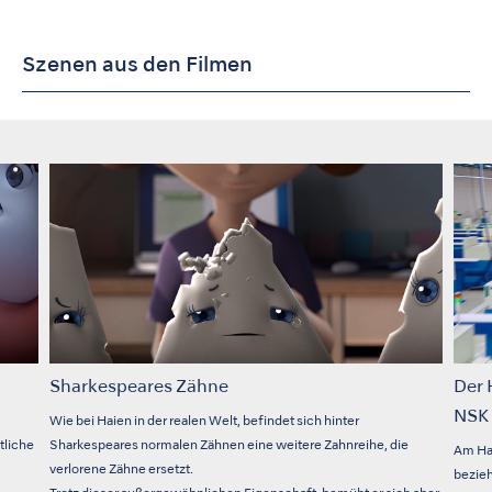
Szenen aus den Filmen
Sharkespeares Zähne
Der 
NSK 
Wie bei Haien in der realen Welt, befindet sich hinter
tliche
Sharkespeares normalen Zähnen eine weitere Zahnreihe, die
Am Hau
verlorene Zähne ersetzt.
bezieh