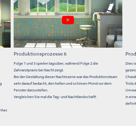
Produktionsprozesse 6
Prod
Folge 1 und 3 spielen tagsüber, während Folge 2 die
Dies i
Zahnarztpraxis bei Nacht zeigt.
gezei
Bei der Gestaltung dieser Nachtszene war das Produktionsteam
Charak
ng
sehr darauf bedacht, den hellen und schönen Mond vor dem
Trotz 
Fenster darzustellen.
Umwel
Vergleichen Sie mal die Tag- und Nachtlandschaft!
in ei
defini
hher.