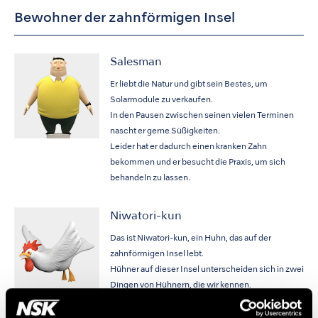
Bewohner der zahnförmigen Insel
Salesman
Er liebt die Natur und gibt sein Bestes, um
Solarmodule zu verkaufen.
In den Pausen zwischen seinen vielen Terminen
nascht er gerne Süßigkeiten.
Leider hat er dadurch einen kranken Zahn
bekommen und er besucht die Praxis, um sich
behandeln zu lassen.
Niwatori-kun
Das ist Niwatori-kun, ein Huhn, das auf der
zahnförmigen Insel lebt.
Hühner auf dieser Insel unterscheiden sich in zwei
Dingen von Hühnern, die wir kennen.
Sie können gut fliegen und haben Zähne.