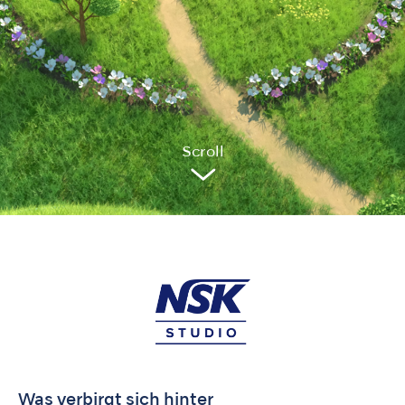
Sc
r
oll
Was verbirgt sich hinter