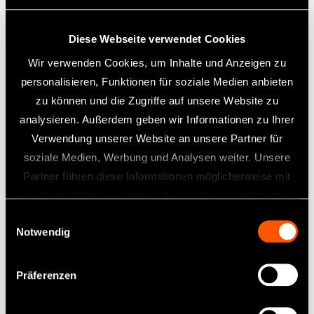
Tirano
Diese Webseite verwendet Cookies
Das ist Tirano – vermutlich das größte Lebewesen
auf der Insel.
Wir verwenden Cookies, um Inhalte und Anzeigen zu
Anscheinend ist er wegen seiner Kurzsichtigkeit
personalisieren, Funktionen für soziale Medien anbieten
Vegetarier geworden.
zu können und die Zugriffe auf unsere Website zu
Auf seinem Rücken befindet sich ein ganzes Dorf
analysieren. Außerdem geben wir Informationen zu Ihrer
aus Vogelnestern. Die dort lebenden Vögel helfen,
Tiranos Zähne zu putzen!
Verwendung unserer Website an unsere Partner für
soziale Medien, Werbung und Analysen weiter. Unsere
Die Walbrüder
Partner führen diese Informationen möglicherweise mit
weiteren Daten zusammen, die Sie ihnen bereitgestellt
Das sind die Walbrüder, die zu Beginn des Videos
auftauchen – ein modebewusstes Paar, das
haben oder die sie im Rahmen Ihrer Nutzung der Dienste
Einwilligungsauswahl
Sonnenbrillen und Schnurrbärte trägt.
Notwendig
gesammelt haben.
Beide legen großen Wert auf die Pflege ihrer
Schnurrbärte und ihrer Zähne und möchten dafür
gerne gelobt werden.
Präferenzen
Zou-kun