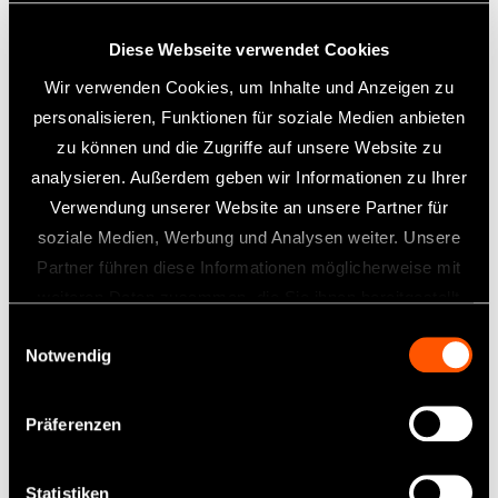
tel
+49 6196 77606 58
mobil: + 49 172 8911449
Diese Webseite verwendet Cookies
Wir verwenden Cookies, um Inhalte und Anzeigen zu
personalisieren, Funktionen für soziale Medien anbieten
zu können und die Zugriffe auf unsere Website zu
Reparaturservice
analysieren. Außerdem geben wir Informationen zu Ihrer
Verwendung unserer Website an unsere Partner für
Servicezeiten: Mo bis Do 8-17
Uhr, Fr 8-14 Uhr
soziale Medien, Werbung und Analysen weiter. Unsere
Partner führen diese Informationen möglicherweise mit
tel
+49 (0)6196 77606-30
weiteren Daten zusammen, die Sie ihnen bereitgestellt
fax
+49 (0)6196 77606-39
haben oder die sie im Rahmen Ihrer Nutzung der Dienste
Einwilligungsauswahl
Notwendig
gesammelt haben.
Präferenzen
Statistiken