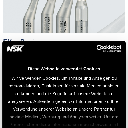
FXm Serie
Basic
Die Winkelstücke der FXm Serie sind verlässliche
Diese Webseite verwendet Cookies
Winkelstücke für die Prophylaxe, Endodontie und
Wir verwenden Cookies, um Inhalte und Anzeigen zu
allgemeine zahnärztliche Anwendungen.
personalisieren, Funktionen für soziale Medien anbieten
zu können und die Zugriffe auf unsere Website zu
Mehr erfahren
analysieren. Außerdem geben wir Informationen zu Ihrer
Verwendung unserer Website an unsere Partner für
soziale Medien, Werbung und Analysen weiter. Unsere
Partner führen diese Informationen möglicherweise mit