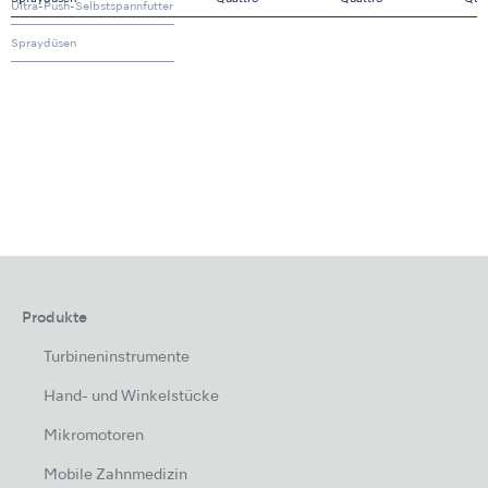
Ultra-Push-Selbstspannfutter
Spraydüsen
Produkte
Turbineninstrumente
Hand- und Winkelstücke
Mikromotoren
Mobile Zahnmedizin