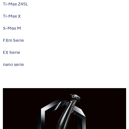
Ti-Max Z45L
Ti-Max X
S-Max M
FXm Serie
EX Serie
nano serie