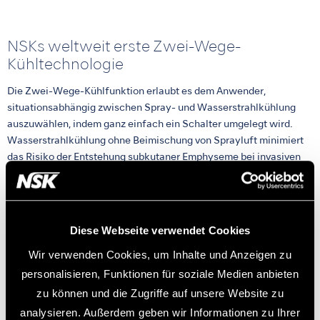
NSKs weltweit erste Zwei-Wege-
Kühltechnologie
Die Zwei-Wege-Kühlfunktion erlaubt es dem Anwender,
situationsabhängig zwischen Spray- und Wasserstrahlkühlung
auszuwählen, indem ganz einfach ein Schalter umgelegt wird.
Wasserstrahlkühlung ohne Beimischung von Sprayluft minimiert
das Risiko der Entstehung subkutaner Emphyseme bei invasiven
Eingriffen. Spraykühlung wiederum hat einen starken
Kühlungseffekt auf Bohrer und Zahnfläche und trägt dazu bei,
Hitzeschäden zu vermeiden. Dieses innovative Feature bietet
Anwendern eine größerer Flexibilität bei gleichzeitiger
Diese Webseite verwendet Cookies
Verbesserung der Patientensicherheit.
Wir verwenden Cookies, um Inhalte und Anzeigen zu
personalisieren, Funktionen für soziale Medien anbieten
zu können und die Zugriffe auf unsere Website zu
analysieren. Außerdem geben wir Informationen zu Ihrer