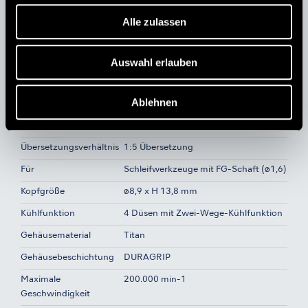
Alle zulassen
MODELL:
BESTELLCODE:
Z99L
CA13140001
Auswahl erlauben
Ablehnen
Spezifikationen
Kopf
Standardkopf
Übersetzungsverhältnis
1:5 Übersetzung
Für
Schleifwerkzeuge mit FG-Schaft (ø1,6)
Kopfgröße
ø8,9 x H 13,8 mm
Kühlfunktion
4 Düsen mit Zwei-Wege-Kühlfunktion
Gehäusematerial
Titan
Gehäusebeschichtung
DURAGRIP
Maximale
200.000 min-1
Geschwindigkeit