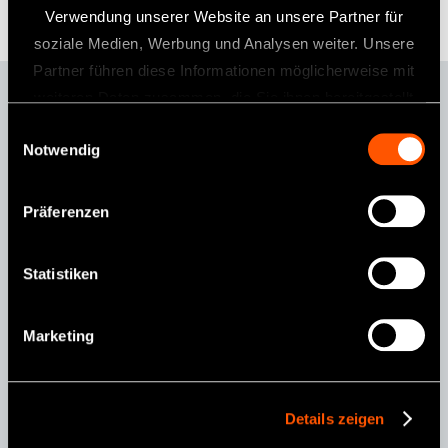
Verwendung unserer Website an unsere Partner für
soziale Medien, Werbung und Analysen weiter. Unsere
Partner führen diese Informationen möglicherweise mit
weiteren Daten zusammen, die Sie ihnen bereitgestellt
Ti-Max Z99L
1:5
haben oder die sie im Rahmen Ihrer Nutzung der Dienste
Einwilligungsauswahl
Notwendig
gesammelt haben.
Präferenzen
Statistiken
Marketing
Details zeigen