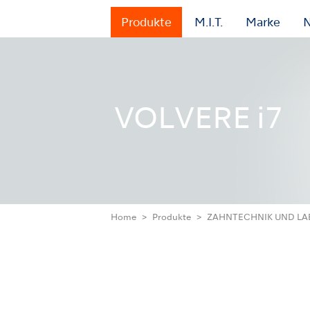
Produkte
M.I.T.
Marke
N
VOLVERE i7
Home
Produkte
ZAHNTECHNIK UND L