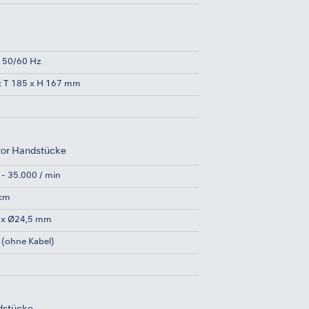
 50/60 Hz
x T 185 x H 167 mm
tor Handstücke
 - 35.000 / min
Ncm
 x Ø24,5 mm
 (ohne Kabel)