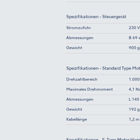
Spezifikationen - Steuergerät
Stromzufuhr
230 V
Abmessungen
B 69 
Gewicht
900 g
Spezifikationen - Standard Type Mo
Drehzahlbereich
1.000
Maximales Drehmoment
4,1 
Abmessungen
L 145
Gewicht
192 g
Kabellänge
1,2 m