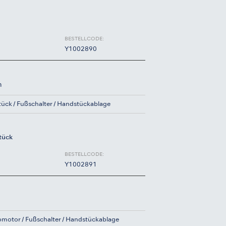
BESTELLCODE:
Y1002890
m
tück
Fußschalter
Handstückablage
tück
BESTELLCODE:
Y1002891
omotor
Fußschalter
Handstückablage