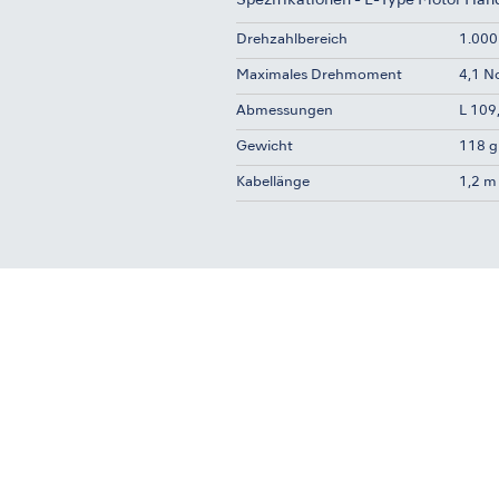
Spezifikationen - E-Type Motor Han
Drehzahlbereich
1.000
Maximales Drehmoment
4,1 
Abmessungen
L 109
Gewicht
118 g
Kabellänge
1,2 m