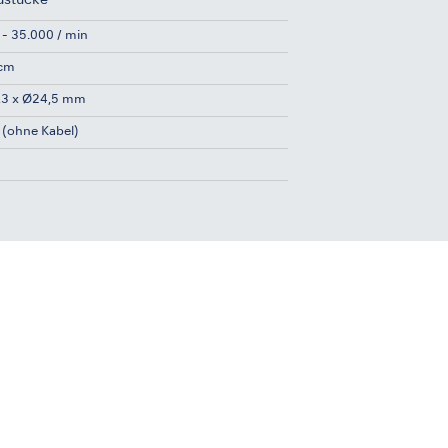
dstücke
 - 35.000 / min
Ncm
,3 x Ø24,5 mm
 (ohne Kabel)