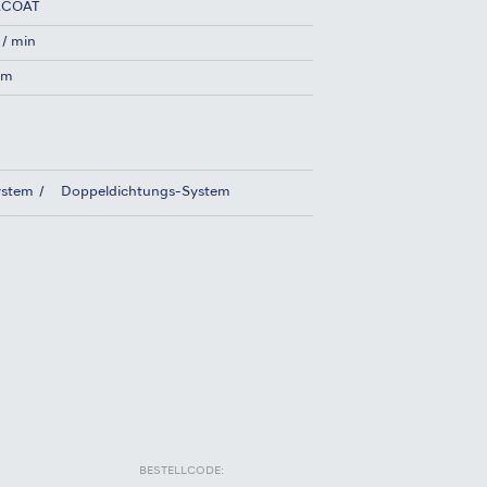
ACOAT
 / min
cm
ystem
Doppeldichtungs-System
BESTELLCODE: