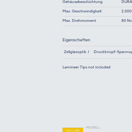
Gehäusebeschichtung
DUR
Max. Geschwindigkeit
2.000
Max. Drehmoment
80 N
Eigenschaften
Zellglasoptik
Druckknopf-Spanns
Lamineer Tips not included
MODELL:
mit Licht