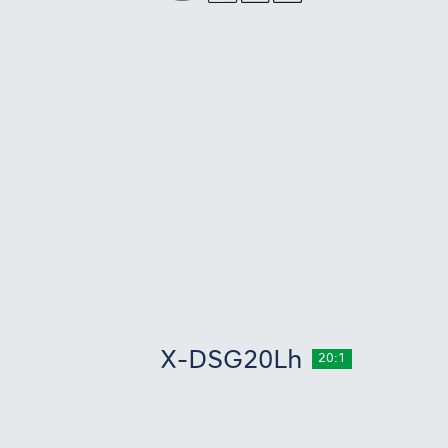
X-DSG20Lh
20:1