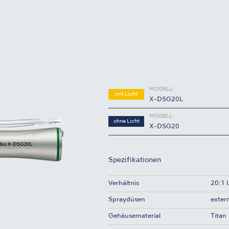
MODELL:
mit Licht
X-DSG20L
MODELL:
ohne Licht
X-DSG20
Spezifikationen
Verhältnis
20:1 
Spraydüsen
exter
Gehäusematerial
Titan