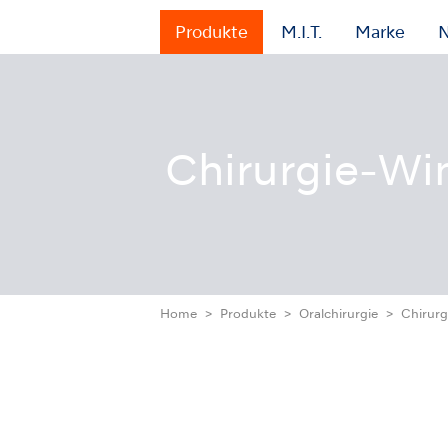
Produkte
M.I.T.
Marke
N
Chirurgie-Wi
Home
Produkte
Oralchirurgie
Chirurg