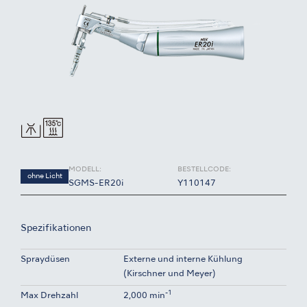
MODELL:
BESTELLCODE:
ohne Licht
SGMS-ER20i
Y110147
Spezifikationen
Spraydüsen
Externe und interne Kühlung
(Kirschner und Meyer)
-1
Max Drehzahl
2,000 min