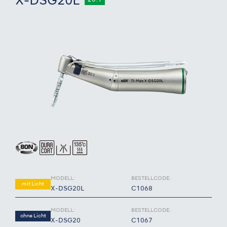
X-DSG20L
20:1
MODELL:
BESTELLCODE:
mit Licht
X-DSG20L
C1068
MODELL:
BESTELLCODE:
ohne Licht
X-DSG20
C1067