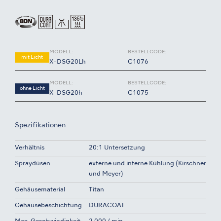
MODELL:
BESTELLCODE:
mit Licht
X-DSG20Lh
C1076
MODELL:
BESTELLCODE:
ohne Licht
X-DSG20h
C1075
Spezifikationen
Verhältnis
20:1 Untersetzung
Spraydüsen
externe und interne Kühlung (Kirschner
und Meyer)
Gehäusematerial
Titan
Gehäusebeschichtung
DURACOAT