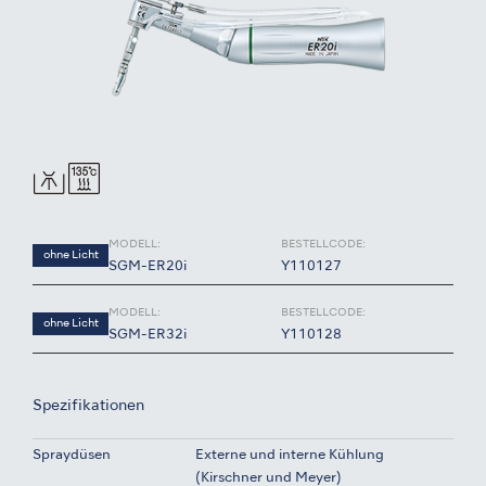
MODELL:
BESTELLCODE:
ohne Licht
SGM-ER20i
Y110127
MODELL:
BESTELLCODE:
ohne Licht
SGM-ER32i
Y110128
Spezifikationen
Spraydüsen
Externe und interne Kühlung
(Kirschner und Meyer)