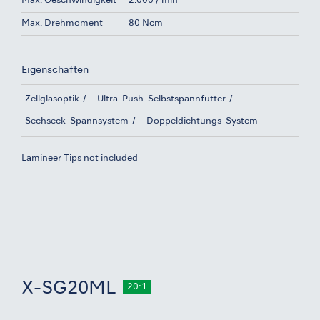
Max. Geschwindigkeit
2.000 / min
Max. Drehmoment
80 Ncm
Eigenschaften
Zellglasoptik
Ultra-Push-Selbstspannfutter
Sechseck-Spannsystem
Doppeldichtungs-System
Lamineer Tips not included
X-SG20ML
20:1