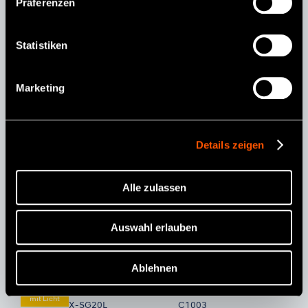
Präferenzen
Statistiken
X-SG20L
20:1
Marketing
Details zeigen
Alle zulassen
Auswahl erlauben
Ablehnen
MODELL:
BESTELLCODE:
mit Licht
X-SG20L
C1003