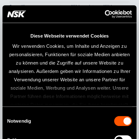
Spraydüsen
externe Kühlung; interne Kühlung
(Kirschner und Meyer) optional
erhältlich
Gehäusematerial
Titan
Diese Webseite verwendet Cookies
Gehäusebeschichtung
DURAGRIP
Wir verwenden Cookies, um Inhalte und Anzeigen zu
-1
Max. Geschwindigkeit
2,000 min
personalisieren, Funktionen für soziale Medien anbieten
Max. Drehmoment
80 Ncm
zu können und die Zugriffe auf unsere Website zu
analysieren. Außerdem geben wir Informationen zu Ihrer
Verwendung unserer Website an unsere Partner für
Eigenschaften
soziale Medien, Werbung und Analysen weiter. Unsere
Mini-Kopf
Zellglasoptik
Push-Selbstspannfutter
Partner führen diese Informationen möglicherweise mit
Doppeldichtungs-System
weiteren Daten zusammen, die Sie ihnen bereitgestellt
haben oder die sie im Rahmen Ihrer Nutzung der Dienste
Einwilligungsauswahl
Notwendig
gesammelt haben.