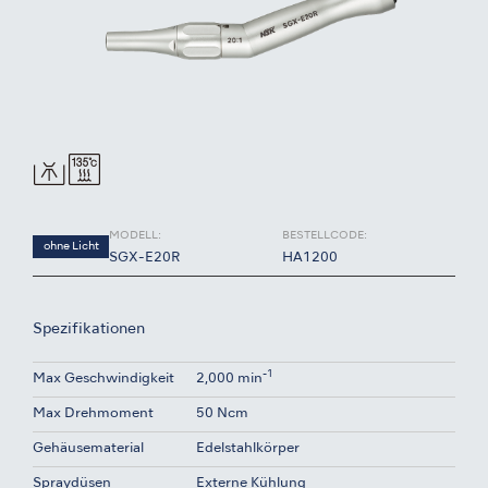
MODELL:
BESTELLCODE:
ohne Licht
SGX-E20R
HA1200
Spezifikationen
-1
Max Geschwindigkeit
2,000 min
Max Drehmoment
50 Ncm
Gehäusematerial
Edelstahlkörper
Spraydüsen
Externe Kühlung