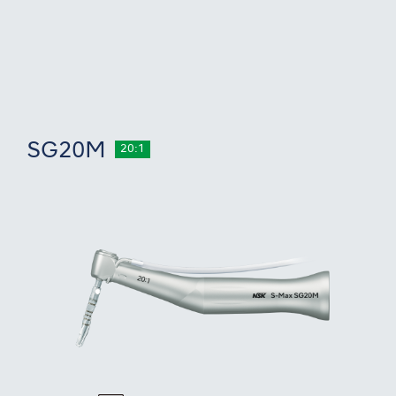
SG20M
20:1