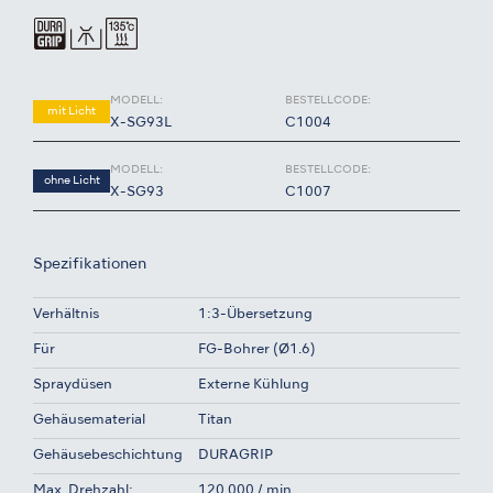
MODELL:
BESTELLCODE:
mit Licht
X-SG93L
C1004
MODELL:
BESTELLCODE:
ohne Licht
X-SG93
C1007
Spezifikationen
Verhältnis
1:3-Übersetzung
Für
FG-Bohrer (Ø1.6)
Spraydüsen
Externe Kühlung
Gehäusematerial
Titan
Gehäusebeschichtung
DURAGRIP
Max. Drehzahl:
120.000 / min