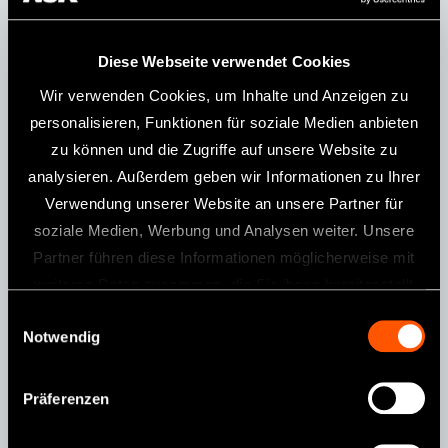
FM-CL-M4
Diese Webseite verwendet Cookies
Wir verwenden Cookies, um Inhalte und Anzeigen zu
personalisieren, Funktionen für soziale Medien anbieten
zu können und die Zugriffe auf unsere Website zu
analysieren. Außerdem geben wir Informationen zu Ihrer
Verwendung unserer Website an unsere Partner für
soziale Medien, Werbung und Analysen weiter. Unsere
MODELL:
BESTELLCODE:
ohne Licht
FM-CL-M4
P434051
Partner führen diese Informationen möglicherweise mit
weiteren Daten zusammen, die Sie ihnen bereitgestellt
haben oder die sie im Rahmen Ihrer Nutzung der Dienste
Eigenschaften
Einwilligungsauswahl
Notwendig
gesammelt haben.
Midwest-4-Loch / Rückschlagventi / Edelstahlkörper
Präferenzen