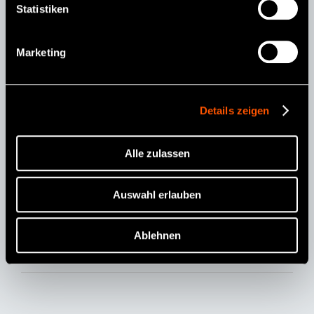
Statistiken
FM-CL-B2/B3
Marketing
Details zeigen
Alle zulassen
MODELL:
BESTELLCODE:
ohne Licht
FM-CL-B2/B3
P432051
Auswahl erlauben
Eigenschaften
Ablehnen
Borden-2 / 3-Loch / Rückschlagventi / Edelstahlkörper