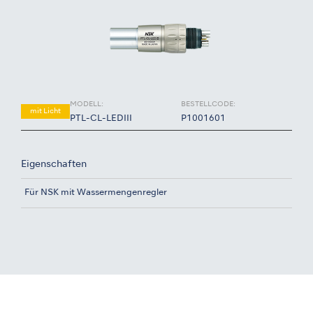
MODELL:
BESTELLCODE:
mit Licht
PTL-CL-LEDIII
P1001601
Eigenschaften
Für NSK mit Wassermengenregler