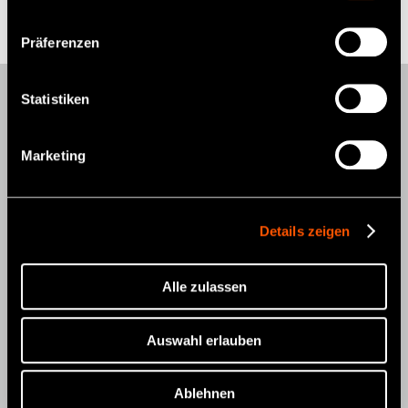
Präferenzen
Statistiken
Produkte
Turbineninstrumente
Marketing
Hand- und Winkelstücke
Mikromotoren
Details zeigen
Mobile Zahnmedizin
Dentalhygiene
Alle zulassen
Endodontie
Auswahl erlauben
Oralchirurgie
Zahntechnik und Labor
Ablehnen