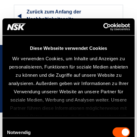
Zurück zum Anfang der
Nachhaltigkeitsseite
Diese Webseite verwendet Cookies
Wir verwenden Cookies, um Inhalte und Anzeigen zu
personalisieren, Funktionen für soziale Medien anbieten
zu können und die Zugriffe auf unsere Website zu
analysieren. Außerdem geben wir Informationen zu Ihrer
Weitere Einzelheiten zu den
Verwendung unserer Website an unsere Partner für
Nachhaltigkeitsaktivitäten von NSK finden Sie
soziale Medien, Werbung und Analysen weiter. Unsere
auf der Corporate Website.
Partner führen diese Informationen möglicherweise mit
weiteren Daten zusammen, die Sie ihnen bereitgestellt
haben oder die sie im Rahmen Ihrer Nutzung der Dienste
Einwilligungsauswahl
Notwendig
gesammelt haben.